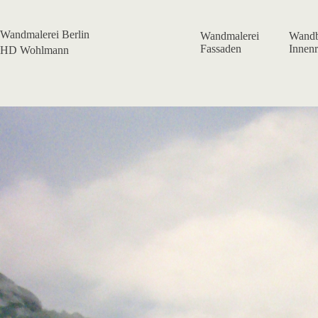
Zum
Inhalt
springen
Wandmalerei Berlin
Wandmalerei
Wandb
Fassaden
Innen
HD Wohlmann